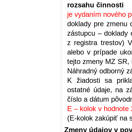
rozsahu činnosti
je vydaním nového p
doklady pre zmenu 
zástupcu – doklady o
z registra trestov
alebo v prípade uko
tejto zmeny MZ SR, b
Náhradný odborný zá
K žiadosti sa prik
ostatné údaje, na z
číslo a dátum pôvod
E – kolok v hodnote 
(E-kolok zakúpiť na 
Zmeny údajov v povo