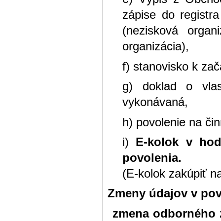
zápise do registr
(nezisková organ
organizácia),
f) stanovisko k za
g) doklad o vlas
vykonávaná,
h) povolenie na č
i)
E-kolok v hodn
povolenia.
(E-kolok zakúpiť n
Zmeny údajov v povo
zmena odborného z