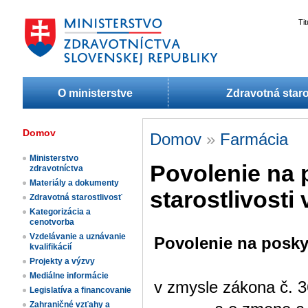
Ti
O ministerstve
Zdravotná staro
Domov
Domov
»
Farmácia
Ministerstvo
Povolenie na 
zdravotníctva
Materiály a dokumenty
starostlivosti
Zdravotná starostlivosť
Kategorizácia a
cenotvorba
Vzdelávanie a uznávanie
Povolenie na poskyt
kvalifikácií
Projekty a výzvy
Mediálne informácie
v zmysle zákona č. 3
Legislatíva a financovanie
Zahraničné vzťahy a