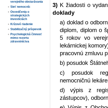
verejného obstarávania
3)
K žiadosti o vydani
Sieť nemocníc
doklady
Osvedčenia o
strategických
investíciách
a) doklad o odbor
Krízové riadenie
diplom, diplom o š
Stabilizačný príspevok
Psychologická činnosť
5 rokov vo verejn
mimo rezortu
zdravotníctva
lekárnickej komory
pracovnú zmluvu p
b) posudok Štátneh
c) posudok regi
nemocničnú lekáre
d) výpis z regis
zástupcov), odbor
e) Výpis z Obchod