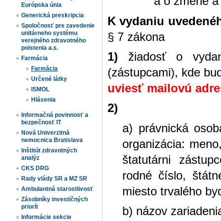
a o zmene a 
Európska únia
Generická preskripcia
K vydaniu uvedené
Spoločnosť pre zavedenie
unitárneho systému
§ 7 zákona
verejného zdravotného
poistenia a.s.
1)
žiadosť o vyda
Farmácia
Farmácia
(zástupcami), kde bu
Určené látky
uviesť mailovú adres
ISMOL
Hlásenia
2)
Informačná povinnosť a
bezpečnosť IT
a) právnická osob
Nová Univerzitná
nemocnica Bratislava
organizácia: meno,
Inštitút zdravotných
štatutárni zástup
analýz
CKS DRG
rodné číslo, štát
Rady vlády SR a MZ SR
miesto trvalého byd
Ambulantná starostlivosť
Zásobníky investičných
priorít
b) názov zariadeni
Informácie sekcie