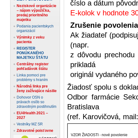
číslo a dátum pôvod
Neziskové organizácie
– nájom výpožička,
E-kolok v hodnote 3
predaj prioritného
majetku
Zrušenie povoleni
Podania pacientskych
organizácií
Ak žiadateľ (podpisu
Výnimky z veku
pacienta
(napr.
REGISTER
PONÚKANÉHO
z dôvodu prechodu z
MAJETKU ŠTÁTU
prikladá
Centrálny register
pohľadávok štátu
originál vydaného pov
Linka pomoci pre
problémy s hraním
Žiadosť spolu s dokla
Národná linka pre
ženy zažívajúce násilie
Odbor farmácie Sekci
Dohovor OSN o
právach osôb so
Bratislava
zdravotným postihnutím
EU4Health 2021 –
(ref. Karovičová, mail
2027
Vestníky MZ SR
Zdravotné poisťovne
VZOR ŽIADOSTI - nové povolenie