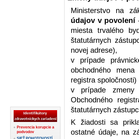
Ministerstvo na zák
údajov v povolení
–
miesta trvalého byd
štatutárnych zástu
novej adrese),
v prípade právnic
obchodného mena s
registra spoločnosti)
v prípade zmeny š
Obchodného registr
štatutárnych zástupc
K žiadosti sa prik
Prevencia korupcie a
ostatné údaje, na z
podvodov
SIEŤ POHOTOVOSTÍ