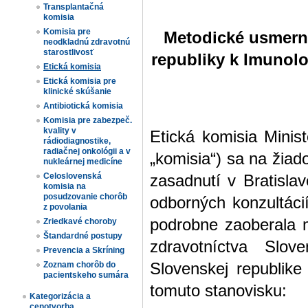
Transplantačná
komisia
Komisia pre
Metodické usmerne
neodkladnú zdravotnú
starostlivosť
republiky k Imunol
Etická komisia
Etická komisia pre
klinické skúšanie
Antibiotická komisia
Komisia pre zabezpeč.
kvality v
Etická komisia Minist
rádiodiagnostike,
radiačnej onkológii a v
„komisia“) sa na žia
nukleárnej medicíne
Celoslovenská
zasadnutí v Bratisla
komisia na
posudzovanie chorôb
odborných konzultácií
z povolania
podrobne zaoberala 
Zriedkavé choroby
Štandardné postupy
zdravotníctva Slov
Prevencia a Skríning
Zoznam chorôb do
Slovenskej republike
pacientskeho sumára
tomuto stanovisku:
Kategorizácia a
cenotvorba