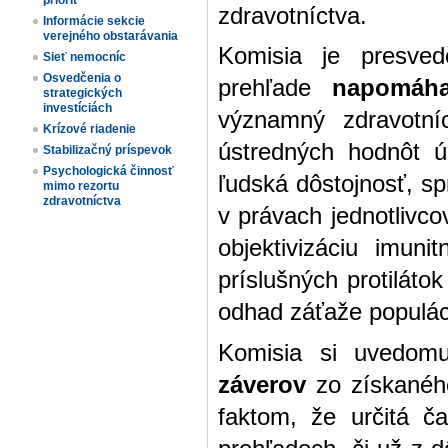
priorít
zdravotníctva.
Informácie sekcie
verejného obstarávania
Komisia je presve
Sieť nemocníc
Osvedčenia o
prehľade
napomáha
strategických
investíciách
významný zdravotníc
Krízové riadenie
ústredných hodnôt ú
Stabilizačný príspevok
Psychologická činnosť
ľudská dôstojnosť, spr
mimo rezortu
zdravotníctva
v právach jednotlivc
objektivizáciu imuni
príslušných protiláto
odhad záťaže populác
Komisia si uvedomu
záverov
zo získaného
faktom, že určitá 