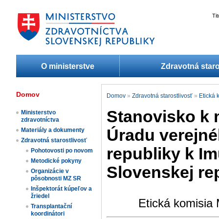
Ti
O ministerstve
Zdravotná staro
Domov
Domov
»
Zdravotná starostlivosť
»
Etická 
Stanovisko k 
Ministerstvo
zdravotníctva
Úradu verejné
Materiály a dokumenty
Zdravotná starostlivosť
republiky k I
Pohotovosti po novom
Metodické pokyny
Slovenskej re
Organizácie v
pôsobnosti MZ SR
Inšpektorát kúpeľov a
žriedel
Etická komisia 
Transplantační
koordinátori