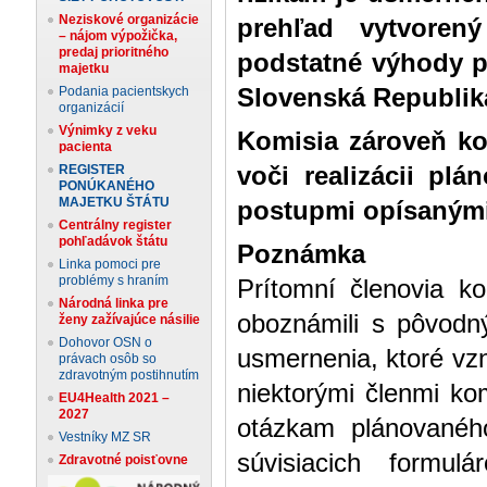
Neziskové organizácie
prehľad vytvoren
– nájom výpožička,
predaj prioritného
podstatné výhody p
majetku
Podania pacientskych
Slovenská Republik
organizácií
Výnimky z veku
Komisia zároveň ko
pacienta
REGISTER
voči realizácii pl
PONÚKANÉHO
MAJETKU ŠTÁTU
postupmi opísanými
Centrálny register
pohľadávok štátu
Poznámka
Linka pomoci pre
problémy s hraním
Prítomní členovia k
Národná linka pre
oboznámili s pôvod
ženy zažívajúce násilie
Dohovor OSN o
usmernenia, ktoré vzn
právach osôb so
zdravotným postihnutím
niektorými členmi ko
EU4Health 2021 –
2027
otázkam plánovanéh
Vestníky MZ SR
súvisiacich formu
Zdravotné poisťovne