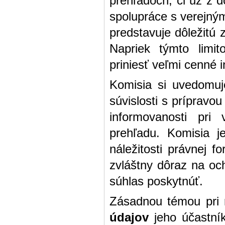
prehľadoch, či už z d
spolupráce s verejnými
predstavuje dôležitú 
Napriek týmto limi
priniesť veľmi cenné 
Komisia si uvedomuje
súvislosti s prípravo
informovanosti pri 
prehľadu. Komisia j
náležitosti právnej 
zvláštny dôraz na oc
súhlas poskytnúť.
Zásadnou témou pri r
údajov
jeho účastník