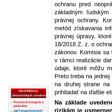
ochranu pred neopr
základným ľudským 
právnej ochrany. Ko
metód získavania in
právnej úpravy, ktoré
18/2018 Z. z. o ochr
zákonov. Komisia sa 
v rámci realizácie da
údaje, ktoré môžu m
Preto treba na jednej
na druhej strane na
prihliadať na ďalšie e
Na základe uvedené
Prevencia korupcie a
podvodov
rizikám je usmernen
SIEŤ POHOTOVOSTÍ