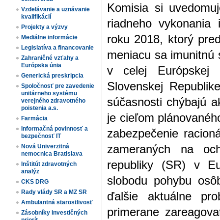
Komisia si uvedomuj
Vzdelávanie a uznávanie
kvalifikácií
riadneho vykonania 
Projekty a výzvy
roku 2018, ktorý pr
Mediálne informácie
Legislatíva a financovanie
meniacu sa imunitnú s
Zahraničné vzťahy a
Európska únia
v celej Európskej 
Generická preskripcia
Slovenskej Republik
Spoločnosť pre zavedenie
unitárneho systému
súčasnosti chýbajú ak
verejného zdravotného
poistenia a.s.
je cieľom plánovanéh
Farmácia
Informačná povinnosť a
zabezpečenie racioná
bezpečnosť IT
zameraných na ochr
Nová Univerzitná
nemocnica Bratislava
republiky (SR) v Eu
Inštitút zdravotných
analýz
slobodu pohybu osôb
CKS DRG
Rady vlády SR a MZ SR
ďalšie aktuálne pr
Ambulantná starostlivosť
primerane zareagovať
Zásobníky investičných