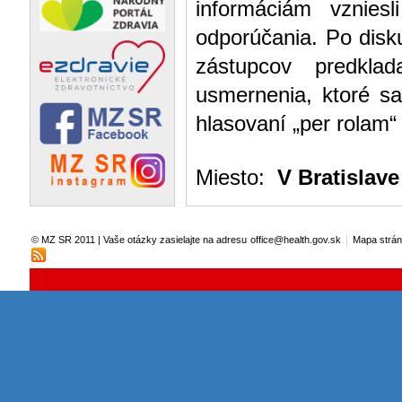
informáciám vznies
odporúčania. Po disk
zástupcov predklada
usmernenia, ktoré sa
hlasovaní „per rolam“
Miesto:
V Bratislave
|
© MZ SR 2011 | Vaše otázky zasielajte na adresu
office@health.gov.sk
Mapa strá