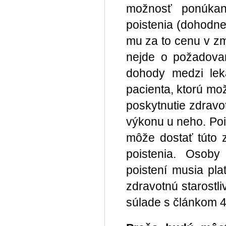
možnosť ponúkan
poistenia (dohodne
mu za to cenu v zm
nejde o požadova
dohody medzi lek
pacienta, ktorú mo
poskytnutie zdravo
výkonu u neho. Poi
môže dostať túto z
poistenia. Osob
poistení musia pla
zdravotnú starostl
súlade s článkom 4