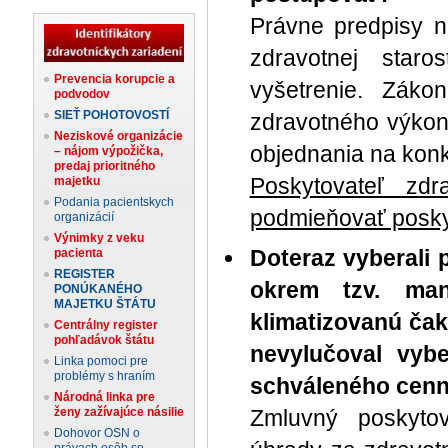
Právne predpisy 
zdravotnej staro
Prevencia korupcie a
vyšetrenie. Záko
podvodov
SIEŤ POHOTOVOSTÍ
zdravotného výkonu
Neziskové organizácie
objednania na konk
– nájom výpožička,
predaj prioritného
Poskytovateľ zdr
majetku
Podania pacientskych
podmieňovať poskyt
organizácií
Výnimky z veku
Doteraz vyberali 
pacienta
REGISTER
okrem tzv. man
PONÚKANÉHO
MAJETKU ŠTÁTU
klimatizovanú čak
Centrálny register
pohľadávok štátu
nevylučoval vyb
Linka pomoci pre
problémy s hraním
schváleného cenn
Národná linka pre
ženy zažívajúce násilie
Zmluvný poskytov
Dohovor OSN o
právach osôb so