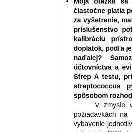
Moja otázka sa 
čiastočne platia 
za vyšetrenie, mat
príslušenstvo po
kalibráciu príst
doplatok, podľa j
naďalej? Samo
účtovníctva a ev
Strep A testu, pr
streptococcus 
spôsobom rozhoduj
V zmysle výnos
požiadavkách na 
vybavenie jednotli