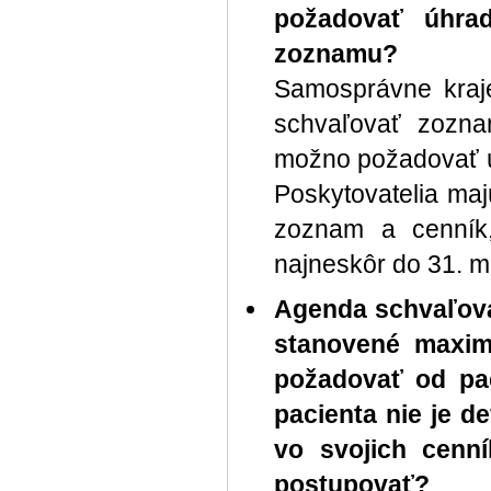
požadovať úhra
zoznamu?
Samosprávne kraje
schvaľovať zozna
možno požadovať ú
Poskytovatelia ma
zoznam a cenník,
najneskôr do 31. m
Agenda schvaľova
stanovené maximá
požadovať od pac
pacienta nie je d
vo svojich cenn
postupovať?