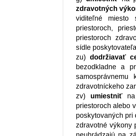
zdravotných výkon
viditeľné miesto
priestoroch, prie
priestoroch zdra
sídle poskytovateľ
zu)
dodržiavať c
bezodkladne a pr
samosprávnemu kr
zdravotníckeho zari
zv)
umiestniť
na 
priestoroch alebo
poskytovaných pri 
zdravotné výkony 
neuhrádzajú na zá