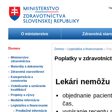
Ti
O ministerstve
Zdravotná staro
Domov
Domov
»
Legislatíva a financovanie
»
Popl
Poplatky v zdravotníc
Ministerstvo
zdravotníctva
Materiály a dokumenty
Zdravotná starostlivosť
Kategorizácia a
Lekári nemôžu
cenotvorba
Vzdelávanie a uznávanie
kvalifikácií
objednanie pacien
Projekty a výzvy
Mediálne informácie
čas,
Legislatíva a financovanie
vypísanie receptu 
Predbežné informácie