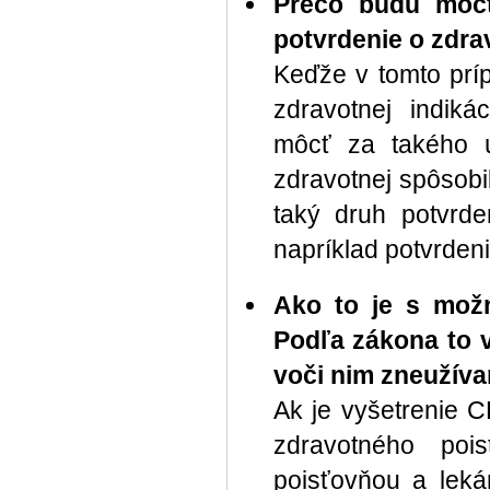
Prečo budú môcť 
potvrdenie o zdra
Keďže v tomto príp
zdravotnej indikác
môcť za takého ú
zdravotnej spôsobi
taký druh potvrde
napríklad potvrdeni
Ako to je s možn
Podľa zákona to v
voči nim zneužíva
Ak je vyšetrenie 
zdravotného poi
poisťovňou a leká