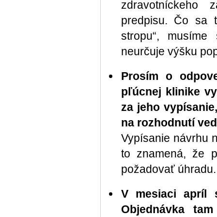
zdravotníckeho 
predpisu. Čo sa 
stropu“, musíme 
neurčuje výšku po
Prosím o odpov
pľúcnej klinike v
za jeho vypísanie
na rozhodnutí ve
Vypísanie návrhu 
to znamená, že po
požadovať úhradu.
V mesiaci apríl
Objednávka tam 