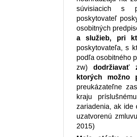
súvisiacich s po
poskytovateľ posk
osobitných predpiso
a služieb, pri 
poskytovateľa, s 
podľa osobitného p
zw)
dodržiavať 
ktorých možno 
preukázateľne za
kraju príslušném
zariadenia, ak ide
uzatvorenú zmluvu
2015)