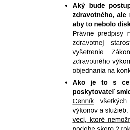
Aký bude postup
zdravotného, ale
aby to nebolo dis
Právne predpisy 
zdravotnej staro
vyšetrenie. Zák
zdravotného výkonu
objednania na konk
Ako je to s ce
poskytovateľ smi
Cenník
všetkých
výkonov a služieb,
veci, ktoré nemož
podobe skoro 2 rok