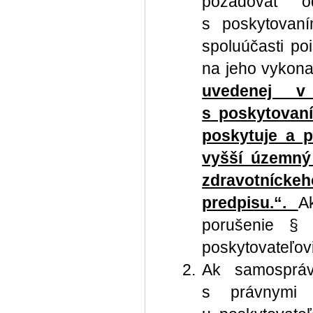
požadovať o
s poskytovaní
spoluúčasti po
na jeho vykon
uvedenej v
s poskytovaní
poskytuje a p
vyšší územný
zdravotníckeh
predpisu.“.
A
porušenie §
poskytovateľov
Ak samospráv
s právnymi 