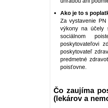
úhradou ani podmie
Ako je to s popla
Za vystavenie PN 
výkony na účely 
sociálnom pois
poskytovateľovi z
poskytovateľ zdra
predmetné zdravot
poisťovne.​
Čo zaujíma pos
(lekárov a nem