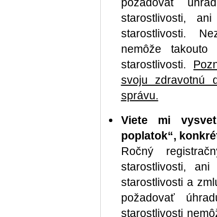
požadovať úhra
starostlivosti, 
starostlivosti. N
nemôže takouto 
starostlivosti.
Pozn
svoju zdravotnú d
správu.
Viete mi vysve
poplatok“, konkré
Ročný registrač
starostlivosti, a
starostlivosti a zm
požadovať úhradu
starostlivosti ne