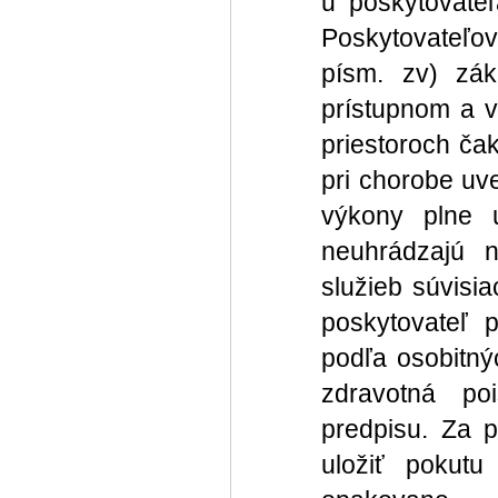
u poskytovate
Poskytovateľov
písm. zv) zák
prístupnom a v
priestoroch č
pri chorobe uv
výkony plne 
neuhrádzajú n
služieb súvisia
poskytovateľ 
podľa osobitný
zdravotná po
predpisu. Za p
uložiť pokut