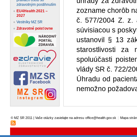
úhrady za zdravotn
zdravotným postihnutím
zozname chorôb na
EU4Health 2021 –
2027
č. 577/2004 Z. z.
Vestníky MZ SR
súvisiacou s poskyt
Zdravotné poisťovne
ustanovil § 13 zá
starostlivosti z
spoluúčasti poist
vlády SR č. 722/200
Úhradu od pacient
nemožno požadova
|
© MZ SR 2011 | Vaše otázky zasielajte na adresu
office@health.gov.sk
Mapa strá