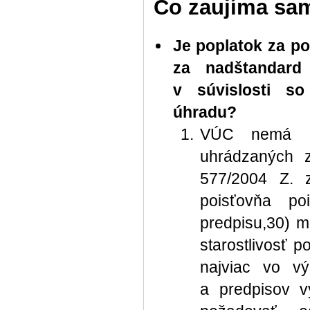
Čo zaujíma sa
Je poplatok za po
za nadštandard
v súvislosti s
úhradu?
VÚC nemá ko
uhrádzaných 
577/2004 Z. z
poisťovňa po
predpisu,30) 
starostlivosť 
najviac vo vý
a predpisov v