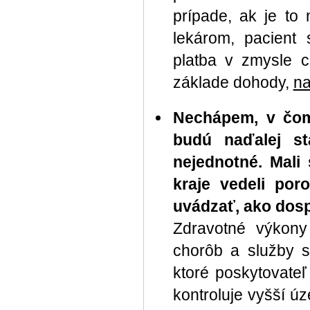
prípade, ak je to 
lekárom, pacient
platba v zmysle 
základe dohody,
na
Nechápem, v čom 
budú naďalej s
nejednotné. Mali
kraje vedeli por
uvádzať, ako dosp
Zdravotné výkony
chorôb a služby sú
ktoré poskytovate
kontroluje vyšší ú