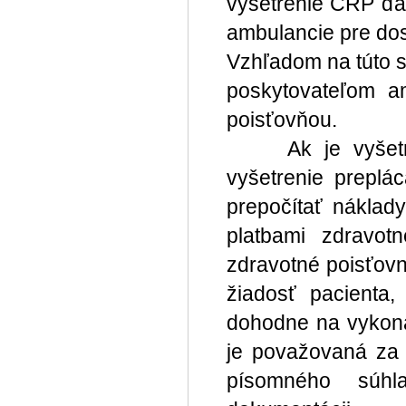
vyšetrenie CRP ďa
ambulancie pre dos
Vzhľadom na túto 
poskytovateľom am
poisťovňou.
Ak je vyšetreni
vyšetrenie preplá
prepočítať náklad
platbami zdravot
zdravotné poisťovn
žiadosť pacienta,
dohodne na vykona
je považovaná za 
písomného súhl