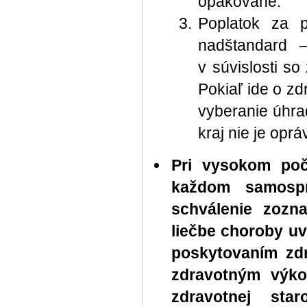
opakovane.
Poplatok za p
nadštandard 
v súvislosti s
Pokiaľ ide o z
vyberanie úhra
kraj nie je opr
Pri vysokom počt
každom samospr
schválenie zozn
liečbe choroby uv
poskytovaním zdr
zdravotným výko
zdravotnej star