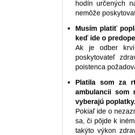
hodín určených na
nemôže poskytovate
Musím platiť popl
keď ide o predope
Ak je odber krvi
poskytovateľ zdra
poistenca požadov
Platila som za 
ambulancii som n
vyberajú poplatky
Pokiaľ ide o nezaz
sa, či pôjde k iném
takýto výkon zdra