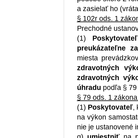
a zasielať ho (vrá
§ 102r ods. 1 zákon
Prechodné ustanov
(1)
Poskytovat
preukázateľne z
miesta prevádzkov
zdravotných vý
zdravotných výk
úhradu
podľa § 79 
§ 79 ods. 1 zákona 
(1)
Poskytovateľ
,
na výkon samostat
nie je ustanovené i
g)
umiestniť
na 