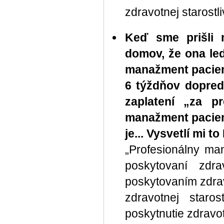
zdravotnej starostli
Keď sme prišli n
domov, že ona led
manažment pacien
6 týždňov dopred
zaplatení „za p
manažment pacient
je... Vysvetlí mi t
„Profesionálny ma
poskytovaní zdra
poskytovaním zdravo
zdravotnej staro
poskytnutie zdravo