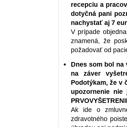
recepciu a pracov
dotyčná pani poz
nachystať aj 7 eu
V prípade objedna
znamená, že posk
požadovať od paci
Dnes som bol na 
na záver vyšet
Podotýkam, že v č
upozornenie nie
PRVOVYŠETRENI
Ak ide o zmluvné
zdravotného poist