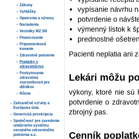
Zákony
vypísanie návrhu n
Vyhlášky
potvrdenie o návšt
Opatrenia a výnosy
Nariadenia
výmenný lístok k šp
Vestníky MZ SR
prednostné ošetren
Financovanie
Pripomienkové
konanie
Pacienti neplatia ani 
Zdravotné poistenie
Poplatky v
zdravotníctve
Poskytovanie
Lekári môžu po
zdravotnej
starostlivosti pre
dlžníkov
výkony, ktoré nie sú
Rôzne
potvrdenie o zdravotn
Zahraničné vzťahy a
Európska únia
zbrojný pas.
Generická preskripcia
Spoločnosť pre zavedenie
unitárneho systému
verejného zdravotného
Cenník poplatk
poistenia a.s.