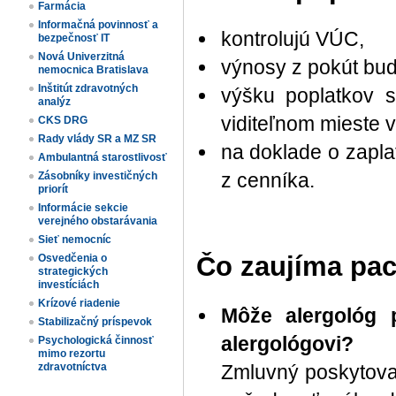
Farmácia
Informačná povinnosť a
kontrolujú VÚC,
bezpečnosť IT
Nová Univerzitná
výnosy z pokút bu
nemocnica Bratislava
Inštitút zdravotných
výšku poplatkov s
analýz
viditeľnom mieste v
CKS DRG
Rady vlády SR a MZ SR
na doklade o zapla
Ambulantná starostlivosť
z cenníka.
Zásobníky investičných
priorít
Informácie sekcie
verejného obstarávania
Sieť nemocníc
Čo zaujíma pac
Osvedčenia o
strategických
investíciách
Krízové riadenie
Môže alergológ 
Stabilizačný príspevok
alergológovi?
Psychologická činnosť
mimo rezortu
Zmluvný poskytovat
zdravotníctva